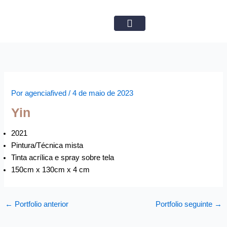
Ir
para
o
Obras Disponíveis
conteúdo
Por
agenciafived
/
4 de maio de 2023
Yin
2021
Pintura/Técnica mista
Tinta acrílica e spray sobre tela
150cm x 130cm x 4 cm
←
Portfolio anterior
Portfolio seguinte
→