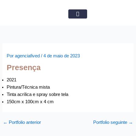
Ir
para
o
Obras Disponíveis
conteúdo
Por
agenciafived
/
4 de maio de 2023
Presença
2021
Pintura/Técnica mista
Tinta acrílica e spray sobre tela
150cm x 100cm x 4 cm
←
Portfolio anterior
Portfolio seguinte
→