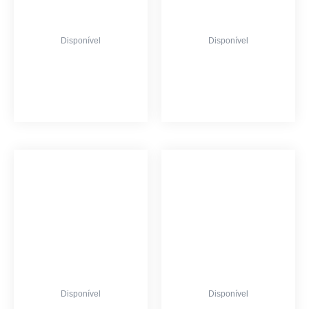
Disponível
Disponível
Liberdade
Luz
R$
4,600.00
R$
4,600.00
em até
10x de
R$460.00
em até
10x de
R$460.00
ou
R$3,680.00
no Pix
ou
R$3,680.00
no Pix
Disponível
Disponível