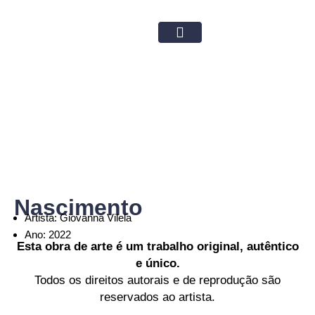
Ir
para
o
Obras Disponíveis
conteúdo
Nascimento
Artista: Giovanna Vilela
Ano: 2022
Esta obra de arte é um trabalho original, autêntico
e único.
Todos os direitos autorais e de
reprodução são
reservados ao artista.