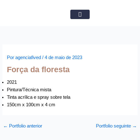
Ir
para
o
Obras Disponíveis
conteúdo
Por
agenciafived
/
4 de maio de 2023
Força da floresta
2021
Pintura/Técnica mista
Tinta acrílica e spray sobre tela
150cm x 100cm x 4 cm
←
Portfolio anterior
Portfolio seguinte
→