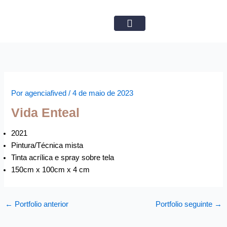
Ir
para
o
Obras Disponíveis
conteúdo
Por
agenciafived
/
4 de maio de 2023
Vida Enteal
2021
Pintura/Técnica mista
Tinta acrílica e spray sobre tela
150cm x 100cm x 4 cm
←
Portfolio anterior
Portfolio seguinte
→